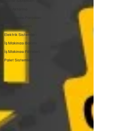
Motor Sistemleri
Güç Aktarma
İş Makinası Parçaları
Yakıt Sistemleri
Elektrik Sistemleri
İş Makinası Bakımı
İş Makinası Filtreleri
Palet Sistemleri