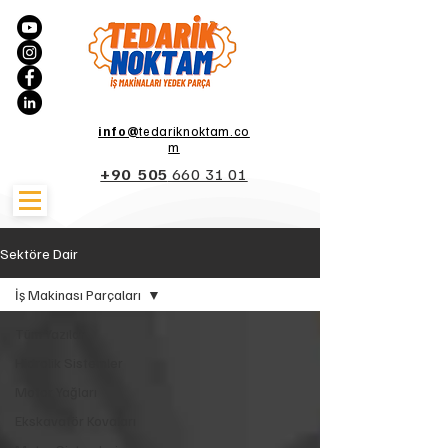
info@
tedariknoktam.co
m
+90 505
660 31 01
Sektöre Dair
İş Makinası Parçaları
Tüm Yazılar
Hidrolik Sistemler
Motor Yağları
Ekskavatör Kovaları