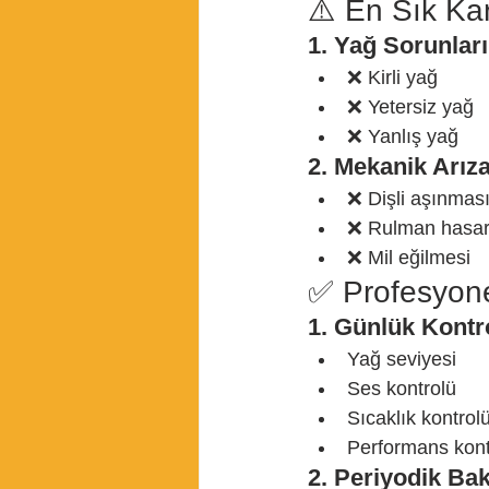
⚠️ En Sık Ka
1. Yağ Sorunları
❌ Kirli yağ
❌ Yetersiz yağ
❌ Yanlış yağ
2. Mekanik Arıza
❌ Dişli aşınmas
❌ Rulman hasar
❌ Mil eğilmesi
✅ Profesyon
1. Günlük Kontr
Yağ seviyesi
Ses kontrolü
Sıcaklık kontrol
Performans kont
2. Periyodik Ba