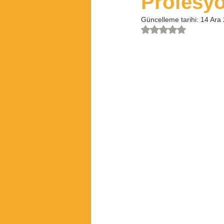
Profesyon
Güncelleme tarihi:
14 Ara
5 üzerinden NaN yıld