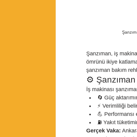
Şanzıma
Şanzıman, iş makinan
ömrünü ikiye katlama
şanzıman bakım rehb
⚙️ Şanzıman
İş makinası şanzıma
🔄 Güç aktarımın
⚡ Verimliliği beli
💪 Performansı e
⛽ Yakıt tüketimi
Gerçek Vaka:
 Ankar