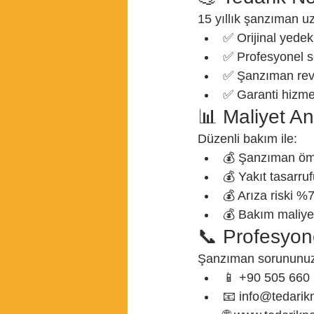
15 yıllık şanzıman u
✅ Orijinal yede
✅ Profesyonel s
✅ Şanzıman rev
✅ Garanti hizme
📊 Maliyet An
Düzenli bakım ile:
💰 Şanzıman ömr
💰 Yakıt tasarr
💰 Arıza riski %7
💰 Bakım maliye
📞 Profesyon
Şanzıman sorununuz
📱 +90 505 660
📧 info@tedari