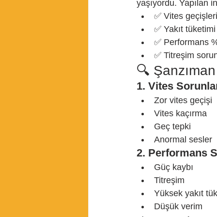
yaşıyordu. Yapılan i
✅ Vites geçişler
✅ Yakıt tüketimi
✅ Performans %2
✅ Titreşim soru
🔍 Şanzıman A
1. Vites Sorunla
Zor vites geçişi
Vites kaçırma
Geç tepki
Anormal sesler
2. Performans S
Güç kaybı
Titreşim
Yüksek yakıt tük
Düşük verim