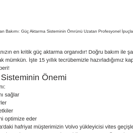
n Bakımı: Güç Aktarma Sisteminin Ömrünü Uzatan Profesyonel İpuçla
ızın en kritik güç aktarma organıdır! Doğru bakım ile ş
k mümkün. İşte 15 yıllık tecrübemizle hazırladığımız ka
eri!
 Sisteminin Önemi
nı:
ı sağlar
rler
tkiler
ni optimize eder
a'daki hafriyat müşterimizin Volvo yükleyicisi vites geçişl