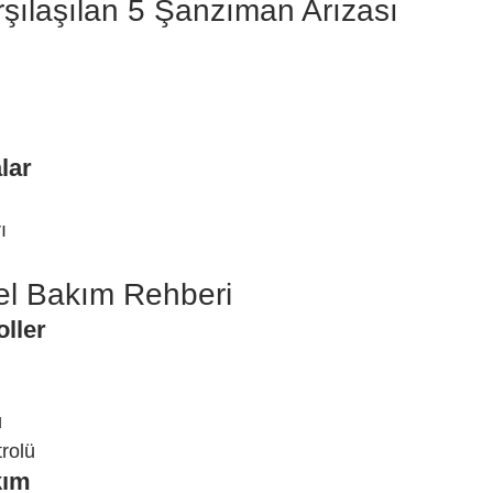
rşılaşılan 5 Şanzıman Arızası
lar
ı
ı
el Bakım Rehberi
oller
ü
rolü
kım