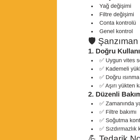
Yağ değişimi
Filtre değişimi
Conta kontrolü
Genel kontrol
🛡️ Şanzıman
1. Doğru Kullan
✅ Uygun vites s
✅ Kademeli yük
✅ Doğru ısınma
✅ Aşırı yükten 
2. Düzenli Bakı
✅ Zamanında ya
✅ Filtre bakımı
✅ Soğutma kont
✅ Sızdırmazlık 
💪 Tedarik No