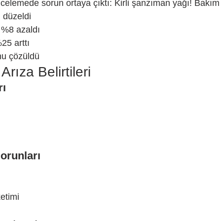
ncelemede sorun ortaya çıktı: Kirli şanzıman yağı! Bakım
i düzeldi
 %8 azaldı
5 arttı
nu çözüldü
rıza Belirtileri
rı
orunları
etimi