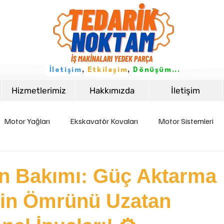
İletişim
,
Etkileşim
,
Dönüşüm...
Hizmetlerimiz
Hakkımızda
İletişim
Motor Yağları
Ekskavatör Kovaları
Motor Sistemleri
istemleri
Elektrik Sistemleri
İş Makinası Bakımı
İş Ma
n Bakımı: Güç Aktarma
nin Ömrünü Uzatan