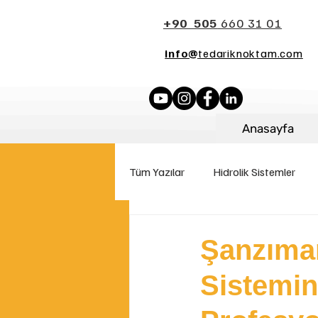
+90 505
660 31 01
info@
tedariknoktam.com
Anasayfa
Tüm Yazılar
Hidrolik Sistemler
İş Makinası Parçaları
Yakıt S
Şanzıma
Sistemi
Palet Sistemleri