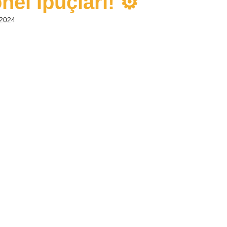
el İpuçları! ⚙️
 2024
ız