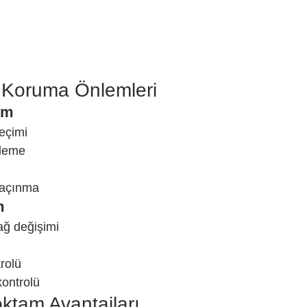
 Koruma Önlemleri
ım
eçimi
leme
kaçınma
m
ğ değişimi
rolü
kontrolü
ktam Avantajları