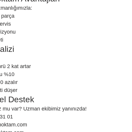
zmanlığımızla:
k parça
ervis
izyonu
ti
alizi
ü 2 kat artar
ufu %10
0 azalır
ti düşer
el Destek
 mu var? Uzman ekibimiz yanınızda!
 31 01
knoktam.com