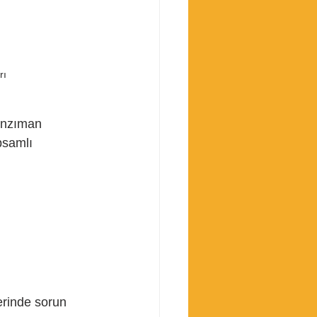
rı
anzıman 
psamlı 
erinde sorun 