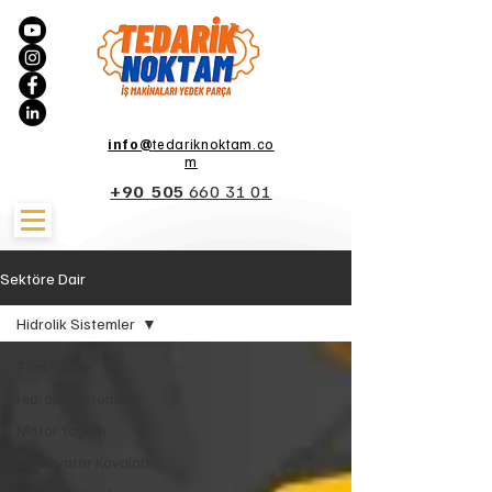
info@
tedariknoktam.co
m
+90 505
660 31 01
Sektöre Dair
Hidrolik Sistemler
Tüm Yazılar
Hidrolik Sistemler
Motor Yağları
Ekskavatör Kovaları