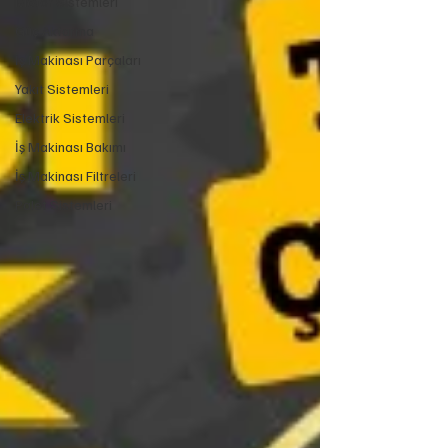
Motor Sistemleri
Güç Aktarma
İş Makinası Parçaları
Yakıt Sistemleri
Elektrik Sistemleri
İş Makinası Bakımı
İş Makinası Filtreleri
Palet Sistemleri