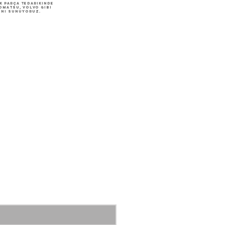
k parça tedarikinde
Komatsu, Volvo gibi
ını sunuyoruz.