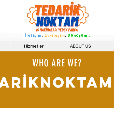
İletişim
,
Etkileşim
,
Dönüşüm...
Hizmetler
ABOUT US
WHO ARE WE?
ARİKnOKTAM