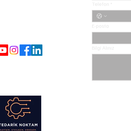
Telefon
*
tekinsen@yandex.com
E-posta
Bilgi Alınız