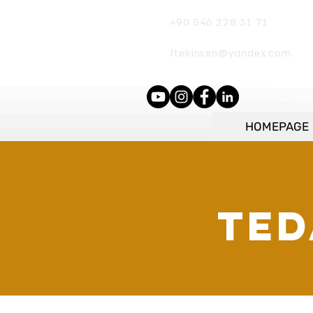
+90 546 228 31 71
ftekinsen@yandex.com
HOMEPAGE
TED