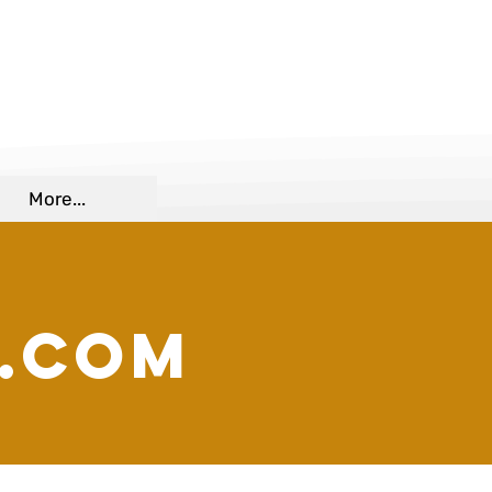
More...
.COM