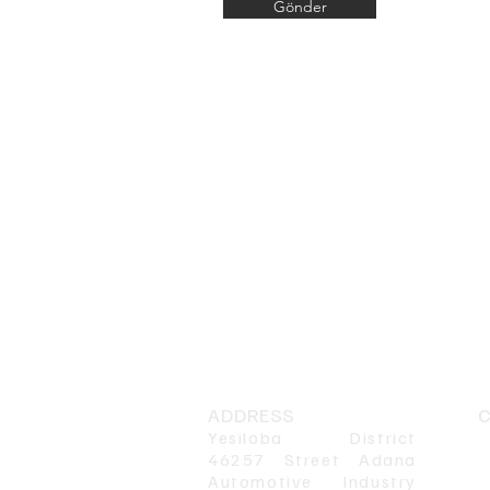
Gönder
ADDRESS
Yesiloba District
P
46257 Street Adana
Automotive Industry
P