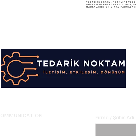
TedarikNoktam, forklift yede
güvenilir bir adrestir. JCB, 
markaların orijinal parçalar
COMMUNICATION
Firma / Şahıs Adı
hone: +90 546 228 31 71
hone: +90 322 428 18 05