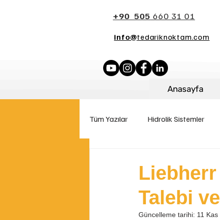
+90 505
660 31 01
info@
tedariknoktam.com
Anasayfa
Tüm Yazılar
Hidrolik Sistemler
İş Makinası Parçaları
Yakıt S
Liebherr
Talebi v
Palet Sistemleri
Güncelleme tarihi:
11 Kas