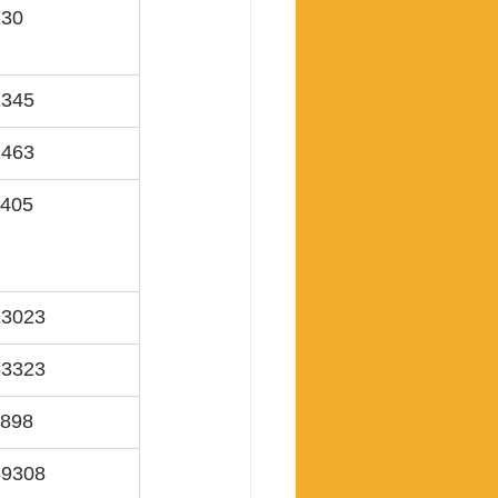
230
2345
2463
7405
13023
83323
7898
39308