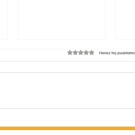
İş Makinası Takozları:
5 üzerinden 0 yıldız
Henüz hiç puanlam
Titreşim ve Gürültüye Karşı
En Etkili Çözüm
İş makinalarınızın titreşim kontrolü
ve uzun ömürlü performansı için
kaliteli takozlar hayati öneme
sahiptir. Tedarik Noktam İş...
Filtr
İçin