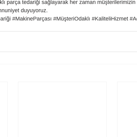
nıklı parça tedariği sağlayarak her zaman müşterilerimizin i
nuniyet duyuyoruz.
ariği
#MakineParçası
#MüşteriOdaklı
#KaliteliHizmet
#A