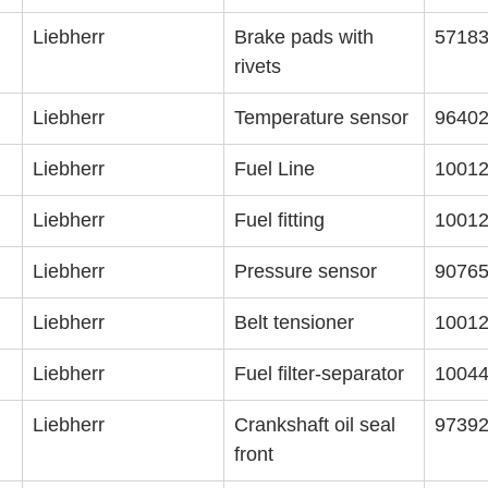
Liebherr
Brake pads with 
5718
rivets
Liebherr
Temperature sensor
9640
Liebherr
Fuel Line
1001
Liebherr
Fuel fitting
1001
Liebherr
Pressure sensor
9076
Liebherr
Belt tensioner
1001
Liebherr
Fuel filter-separator
1004
Liebherr
Crankshaft oil seal 
9739
front