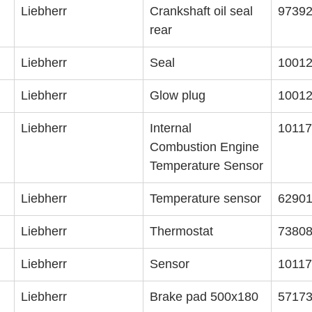
Liebherr
Crankshaft oil seal 
9739
rear
Liebherr
Seal
1001
Liebherr
Glow plug
1001
Liebherr
Internal 
1011
Combustion Engine 
Temperature Sensor
Liebherr
Temperature sensor
6290
Liebherr
Thermostat
7380
Liebherr
Sensor
1011
Liebherr
Brake pad 500x180
5717