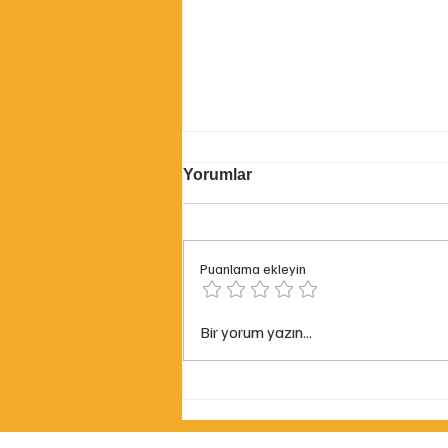
Yorumlar
Puanlama ekleyin
İş Makinası Hortum
Bir yorum yazın...
Çözümleri: Stok Ürünler ve
Özel İmalat 🛠️