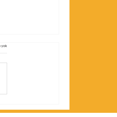
a yok
eler: İş Makinalarınız
 Güvenilir Çözümler