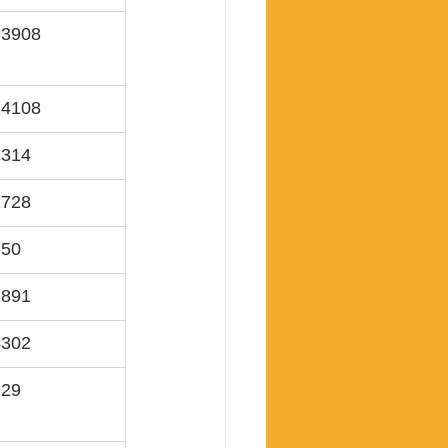
33908
24108
2314
2728
550
2891
4302
229