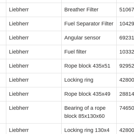
Liebherr
Breather Filter
5106
Liebherr
Fuel Separator Filter
1042
Liebherr
Angular sensor
6923
Liebherr
Fuel filter
1033
Liebherr
Rope block 435x51
9295
Liebherr
Locking ring
4280
Liebherr
Rope block 435x49
2881
Liebherr
Bearing of a rope 
7465
block 85x130x60
Liebherr
Locking ring 130x4
4280