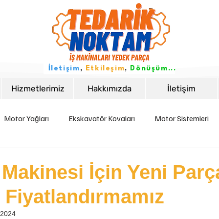
İletişim
,
Etkileşim
,
Dönüşüm...
Hizmetlerimiz
Hakkımızda
İletişim
Motor Yağları
Ekskavatör Kovaları
Motor Sistemleri
istemleri
Elektrik Sistemleri
İş Makinası Bakımı
İş Ma
 Makinesi İçin Yeni Parç
e Fiyatlandırmamız
 2024