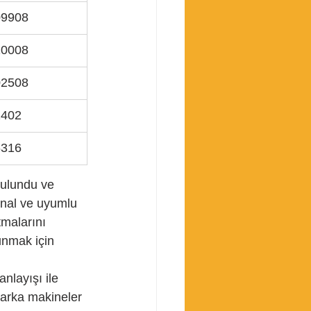
09908
10008
02508
2402
6316
bulundu ve 
jinal ve uyumlu 
malarını 
unmak için 
nlayışı ile 
marka makineler 