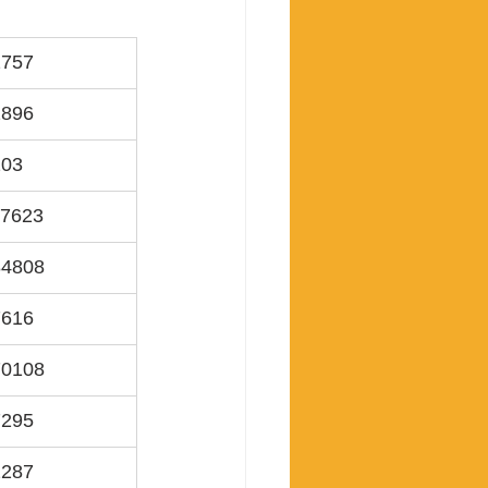
2757
2896
203
17623
84808
7616
70108
7295
2287