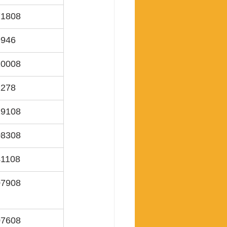
71808
9946
10008
2278
29108
08308
41108
07908
07608