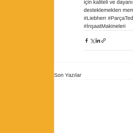
için kaliteli ve daya
desteklemekten mem
#Liebherr
#ParçaTed
#İnşaatMakineleri
Son Yazılar